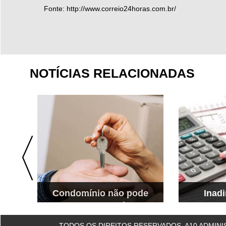
Fonte: http://www.correio24horas.com.br/
NOTÍCIAS RELACIONADAS
Condomínio não pode
Inad
impedir proprietária de
c
alugar apartamento por
Regras mais dura
TODOS OS DIREITOS RESERVADOS. A10 ADMIN