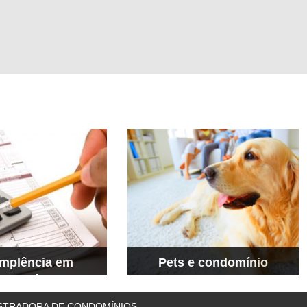
implência em
Pets e condomínio
ondomínio
Donos de pets fazem “cachorraço” no Guará No
Guará, uma discussão divide os moradores de
s reduzem a inadimplência em
um condomínio. Uma parte é contra o uso de
ISTRADORA DE CONDOMÍNIOS.