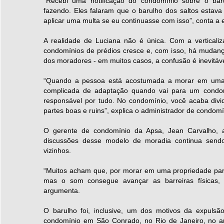
“Recebi uma notificação do condomínio sobre o ba
fazendo. Eles falaram que o barulho dos saltos est
aplicar uma multa se eu continuasse com isso”, conta a 
A realidade de Luciana não é única. Com a verticali
condomínios de prédios cresce e, com isso, há mudan
dos moradores - em muitos casos, a confusão é inevitáve
“Quando a pessoa está acostumada a morar em uma 
complicada de adaptação quando vai para um condo
responsável por tudo. No condomínio, você acaba div
partes boas e ruins”, explica o administrador de condomí
O gerente de condomínio da Apsa, Jean Carvalho, 
discussões desse modelo de moradia continua send
vizinhos.
“Muitos acham que, por morar em uma propriedade parti
mas o som consegue avançar as barreiras físicas, 
argumenta.
O barulho foi, inclusive, um dos motivos da expu
condomínio em São Conrado, no Rio de Janeiro, no a