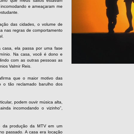
rulho que meus saltos estavam
ava incomodando e ameaçaram me
estudante.
zação das cidades, o volume de
ça nas regras de comportamento
l.
casa, ela passa por uma fase
mínio. Na casa, você é dono e
idindo com as outras pessoas as
nios Valmir Reis.
afirma que o maior motivo das
o o tão reclamado barulho dos
cular, podem ouvir música alta,
ainda incomodando o vizinho”,
lsão da produção da MTV em um
no passado. A casa era locação