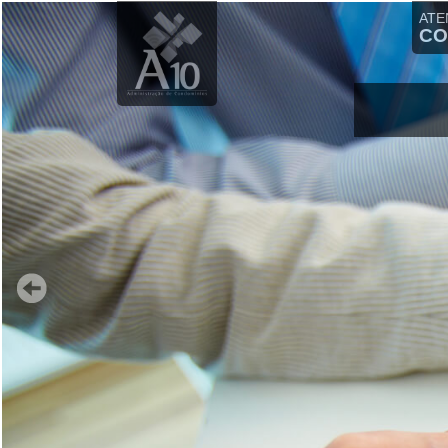
ATE
CO