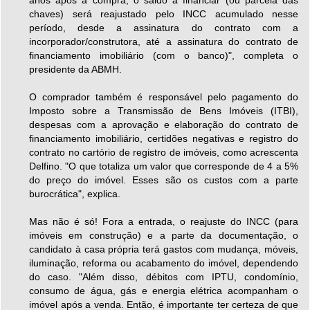
anos após a compra, o saldo a financiar (ou parcela das
chaves) será reajustado pelo INCC acumulado nesse
período, desde a assinatura do contrato com a
incorporador/construtora, até a assinatura do contrato de
financiamento imobiliário (com o banco)", completa o
presidente da ABMH.
O comprador também é responsável pelo pagamento do
Imposto sobre a Transmissão de Bens Imóveis (ITBI),
despesas com a aprovação e elaboração do contrato de
financiamento imobiliário, certidões negativas e registro do
contrato no cartório de registro de imóveis, como acrescenta
Delfino. "O que totaliza um valor que corresponde de 4 a 5%
do preço do imóvel. Esses são os custos com a parte
burocrática", explica.
Mas não é só! Fora a entrada, o reajuste do INCC (para
imóveis em construção) e a parte da documentação, o
candidato à casa própria terá gastos com mudança, móveis,
iluminação, reforma ou acabamento do imóvel, dependendo
do caso. "Além disso, débitos com IPTU, condomínio,
consumo de água, gás e energia elétrica acompanham o
imóvel após a venda. Então, é importante ter certeza de que