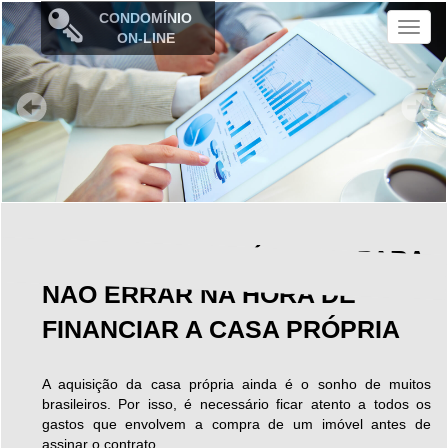
CONDOMÍNIO
M
ON-LINE
e
n
u
ESPECIALISTA DÁ DICAS PARA
NÃO ERRAR NA HORA DE
FINANCIAR A CASA PRÓPRIA
A aquisição da casa própria ainda é o sonho de muitos
brasileiros. Por isso, é necessário ficar atento a todos os
gastos que envolvem a compra de um imóvel antes de
assinar o contrato