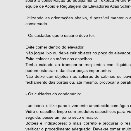
sobre a conservação do equipamento”, explica André Fa
equipe de Apoio e Regulagem da Elevadores Atlas Schind
Utilizando as orientações abaixo, é possível manter o
conservado.
- Os cuidados que o usuário deve ter:
Evite comer dentro do elevador.
Não jogue lixo ou deixe cair objetos no poço do elevador
Evite colocar as mãos nos espelhos.
Tenha cuidado ao transportar recipientes com líquid
podem estourar e danificar peças importantes.
Não deixe cair objetos nas soleiras de cabinas ou pav
fechamento das portas ou, até mesmo, provocar a paral
- Os cuidados do condomínio:
Luminária: utilize pano levemente umedecido com água 
Vidro e espelho: limpe com produtos específicos para v
seguida, passe um pano seco e macio.
Botões e indicadores: o mais correto é procurar o r
verificar o procedimento adequado. Deve-se tomar muit