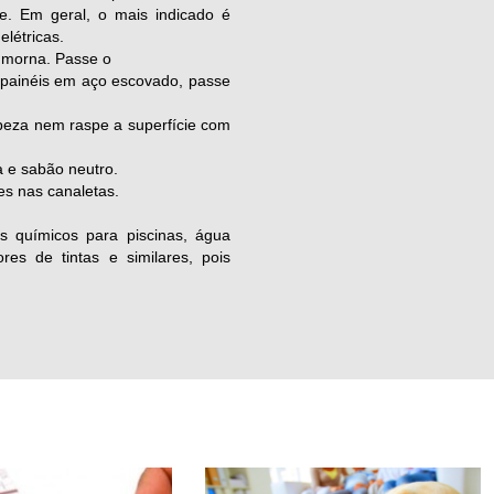
. Em geral, o mais indicado é
létricas.
a morna. Passe o
 painéis em aço escovado, passe
peza nem raspe a superfície com
 e sabão neutro.
tes nas canaletas.
os químicos para piscinas, água
ores de tintas e similares, pois