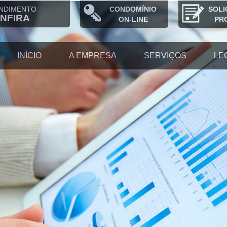
NDIMENTO
CONDOMÍNIO
SOLI
NFIRA
ON-LINE
PR
INÍCIO
A EMPRESA
SERVIÇOS
LE