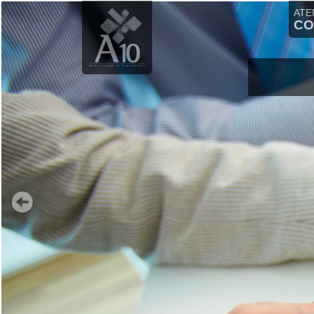
ATE
CO