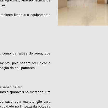
é Vjekoslav, analista técnico da
ler.
 ambiente limpo e o equipamento
.
os, como garrafões de água, que
imento, pois podem prejudicar o
isação do equipamento.
e sabão neutro.
idros disponíveis no mercado. Em
esponsável pela manutenção para
o cuidado na limpeza da botoeira