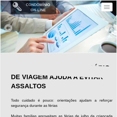
CONDOMÍNIO
M
ON-LINE
e
n
u
EVITAR DIVULGAR ITINERÁRIO
DE VIAGEM AJUDA A EVITAR
ASSALTOS
Todo cuidado é pouco: orientações ajudam a reforçar
segurança durante as férias
Muitas famílias aproveitam as férias de julho da criançada